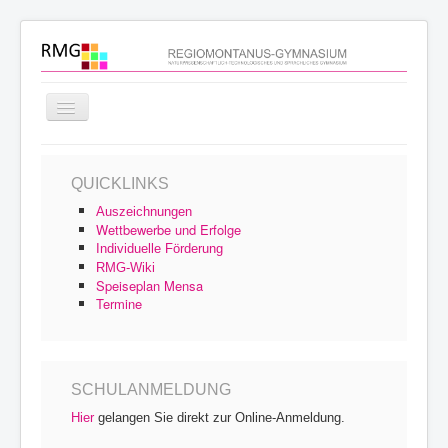
Navigation
an/aus
Startseite
QUICKLINKS
Schulprofil
Auszeichnungen
Schulfamilie
Wettbewerbe und Erfolge
Individuelle Förderung
Unterricht
RMG-Wiki
Speiseplan Mensa
Schulleben
Termine
Service
Archiv
SCHULANMELDUNG
Hier
gelangen Sie direkt zur Online-Anmeldung.