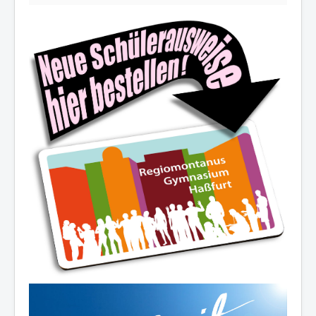
Die Schulfamilie wünscht allen
schöne und erholsame
Sommerferien!
Ferienöffnungszeiten des Sekretariats:
03.-14.08.2026:
8.00-12.30 Uhr
19.08./26.08./02.09.2026:
10.00-12.00 Uhr
07.-11.09.2026:
8.00-12.30 Uhr