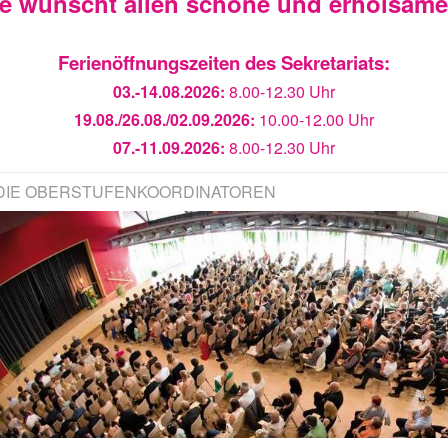
ie wünscht allen schöne und erholsam
Ferienöffnungszeiten des Sekretariats:
03.-14.08.2026:
8.00-12.30 Uhr
19.08./26.08./02.09.2026:
10.00-12.00 Uhr
07.-11.09.2026:
8.00-12.30 Uhr
DIE OBERSTUFENKOORDINATOREN