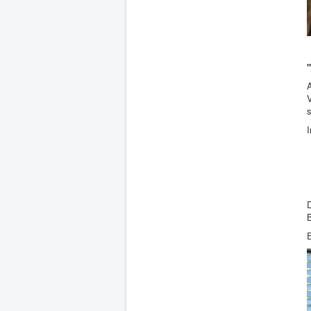
s
D
B
E