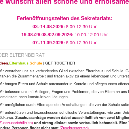
ie wünscht allen schöne und erholsam
Ferienöffnungszeiten des Sekretariats:
03.-14.08.2026:
8.00-12.30 Uhr
19.08./26.08./02.09.2026:
10.00-12.00 Uhr
07.-11.09.2026:
8.00-12.30 Uhr
DER ELTERNBEIRAT
Ideen
.
Elternhaus
.
Schule
|
GET TOGETHER
Wir verstehen uns als verbindendes Glied zwischen Elternhaus und Schule. 
stärken die Zusammenarbeit und tragen aktiv zu einem lebendigen und unters
ir bringen Eltern und Schule miteinander in Kontakt und pflegen einen offene
Wir befassen uns mit Anliegen, Fragen und Problemen, die von Eltern an uns
gemeinsam nach konstruktiven Lösungen.
ir ermöglichen durch Elternspenden Anschaffungen, die von der Schule selbst
Wir unterstützen und bezuschussen schulische Veranstaltungen, wie zum Beis
Skikurse.
Zuschussanträge werden dabei ausschließlich von zwei Mitglied
Zuschussrichtlinien)
und streng diskret sowie vertraulich behandelt. Eine
andere Personen findet nicht statt
(Zuschussantrag).