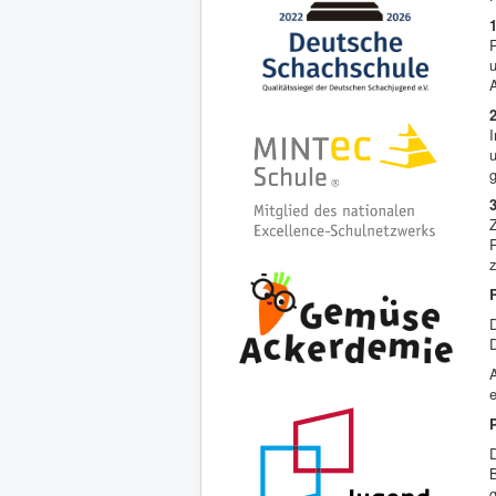
u
A
g
Z
P
D
A