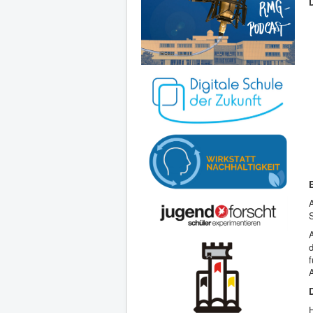
A
d
f