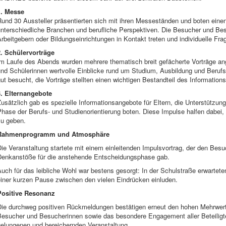
1. Messe
Rund 30 Aussteller präsentierten sich mit ihren Messeständen und boten ein
nterschiedliche Branchen und berufliche Perspektiven. Die Besucher und Bes
rbeitgebern oder Bildungseinrichtungen in Kontakt treten und individuelle Fra
2. Schülervorträge
Im Laufe des Abends wurden mehrere thematisch breit gefächerte Vorträge an
und Schülerinnen wertvolle Einblicke rund um Studium, Ausbildung und Berufs
ut besucht, die Vorträge stellten einen wichtigen Bestandteil des Information
3. Elternangebote
usätzlich gab es spezielle Informationsangebote für Eltern, die Unterstützung 
hase der Berufs- und Studienorientierung boten. Diese Impulse halfen dabei, 
zu geben.
Rahmenprogramm und Atmosphäre
ie Veranstaltung startete mit einem einleitenden Impulsvortrag, der den Bes
Denkanstöße für die anstehende Entscheidungsphase gab.
uch für das leibliche Wohl war bestens gesorgt: In der Schulstraße erwartet
einer kurzen Pause zwischen den vielen Eindrücken einluden.
Positive Resonanz
Die durchweg positiven Rückmeldungen bestätigen erneut den hohen Mehrwer
Besucher und Besucherinnen sowie das besondere Engagement aller Beteiligt
gelungenen und bereichernden Veranstaltung.