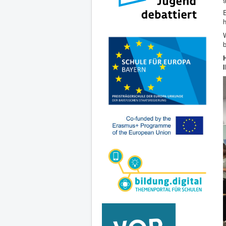
E
W
b
I