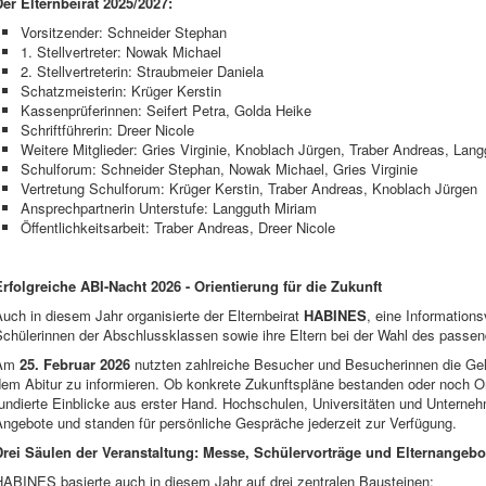
Der Elternbeirat 2025/2027:
Vorsitzender: Schneider Stephan
1. Stellvertreter: Nowak Michael
2. Stellvertreterin: Straubmeier Daniela
Schatzmeisterin: Krüger Kerstin
Kassenprüferinnen: Seifert Petra, Golda Heike
Schriftführerin: Dreer Nicole
Weitere Mitglieder: Gries Virginie, Knoblach Jürgen, Traber Andreas, La
Schulforum: Schneider Stephan, Nowak Michael, Gries Virginie
Vertretung Schulforum: Krüger Kerstin, Traber Andreas, Knoblach Jürgen
Ansprechpartnerin Unterstufe: Langguth Miriam
Öffentlichkeitsarbeit: Traber Andreas, Dreer Nicole
Erfolgreiche ABI-Nacht 2026 - Orientierung für die Zukunft
uch in diesem Jahr organisierte der Elternbeirat
HABINES
, eine Information
Schülerinnen der Abschlussklassen sowie ihre Eltern bei der Wahl des passen
Am
25. Februar 2026
nutzten zahlreiche Besucher und Besucherinnen die Gele
em Abitur zu informieren. Ob konkrete Zukunftspläne bestanden oder noch Ori
undierte Einblicke aus erster Hand. Hochschulen, Universitäten und Unterneh
Angebote und standen für persönliche Gespräche jederzeit zur Verfügung.
Drei Säulen der Veranstaltung: Messe, Schülervorträge und Elternangebo
HABINES basierte auch in diesem Jahr auf drei zentralen Bausteinen: