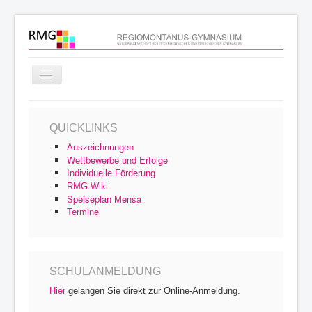
Navigation
an/aus
Startseite
QUICKLINKS
Schulprofil
Auszeichnungen
Schulfamilie
Wettbewerbe und Erfolge
Individuelle Förderung
Unterricht
RMG-Wiki
Speiseplan Mensa
Schulleben
Termine
Service
Archiv
SCHULANMELDUNG
Hier
gelangen Sie direkt zur Online-Anmeldung.