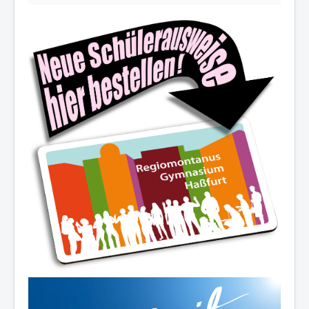
Die Schulfamilie wünscht allen
schöne und erholsame
Sommerferien!
Ferienöffnungszeiten des Sekretariats:
03.-14.08.2026:
8.00-12.30 Uhr
19.08./26.08./02.09.2026:
10.00-12.00 Uhr
07.-11.09.2026:
8.00-12.30 Uhr