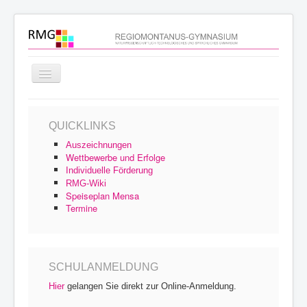
Navigation
an/aus
Startseite
QUICKLINKS
Schulprofil
Auszeichnungen
Schulfamilie
Wettbewerbe und Erfolge
Individuelle Förderung
Unterricht
RMG-Wiki
Speiseplan Mensa
Schulleben
Termine
Service
Archiv
SCHULANMELDUNG
Hier
gelangen Sie direkt zur Online-Anmeldung.