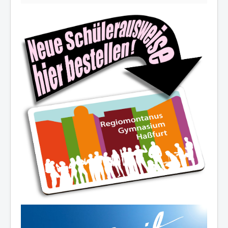
Die Schulfamilie wünscht allen
schöne und erholsame
Sommerferien!
Ferienöffnungszeiten des Sekretariats:
03.-14.08.2026:
8.00-12.30 Uhr
19.08./26.08./02.09.2026:
10.00-12.00 Uhr
07.-11.09.2026:
8.00-12.30 Uhr