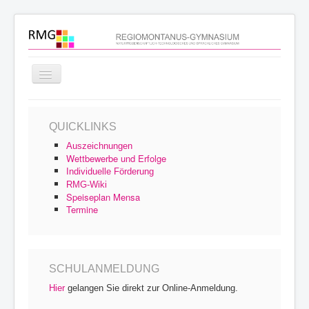
Navigation
an/aus
Startseite
QUICKLINKS
Schulprofil
Auszeichnungen
Schulfamilie
Wettbewerbe und Erfolge
Individuelle Förderung
Unterricht
RMG-Wiki
Speiseplan Mensa
Schulleben
Termine
Service
Archiv
SCHULANMELDUNG
Hier
gelangen Sie direkt zur Online-Anmeldung.