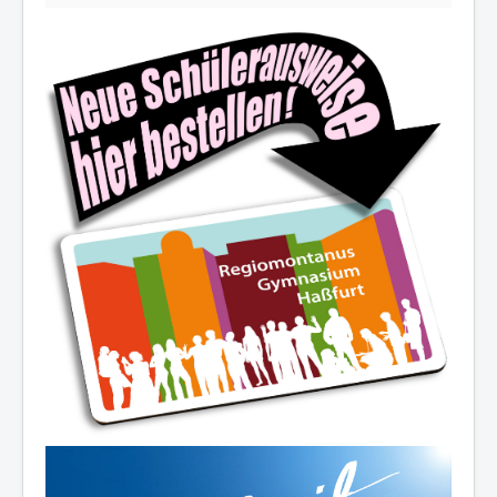
Die Schulfamilie wünscht allen
schöne und erholsame
Sommerferien!
Ferienöffnungszeiten des Sekretariats:
03.-14.08.2026:
8.00-12.30 Uhr
19.08./26.08./02.09.2026:
10.00-12.00 Uhr
07.-11.09.2026:
8.00-12.30 Uhr