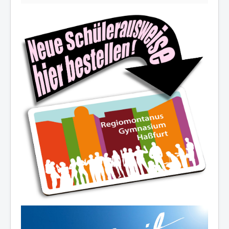
Die Schulfamilie wünscht allen
schöne und erholsame
Sommerferien!
Ferienöffnungszeiten des Sekretariats:
03.-14.08.2026:
8.00-12.30 Uhr
19.08./26.08./02.09.2026:
10.00-12.00 Uhr
07.-11.09.2026:
8.00-12.30 Uhr