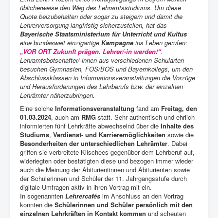
üblicherweise den Weg des Lehramtsstudiums. Um diese
Quote beizubehalten oder sogar zu steigern und damit die
Lehrerversorgung langfristig sicherzustellen, hat das
Bayerische Staatsministerium für Unterricht und Kultus
eine bundesweit einzigartige
Kampagne
ins Leben gerufen:
„VOR ORT Zukunft prägen. Lehrer/-in werden!“
.
Lehramtsbotschafter/-innen aus verschiedenen Schularten
besuchen Gymnasien, FOS/BOS und Bayernkollegs, um den
Abschlussklassen in Informationsveranstaltungen die Vorzüge
und Herausforderungen des Lehrberufs bzw. der einzelnen
Lehrämter näherzubringen.
Eine solche
Informationsveranstaltung
fand am
Freitag, den
01.03.2024
, auch am
RMG
statt. Sehr authentisch und ehrlich
informierten fünf Lehrkräfte abwechselnd über die
Inhalte des
Studiums
,
Verdienst- und Karrieremöglichkeiten
sowie die
Besonderheiten der unterschiedlichen Lehrämter
. Dabei
griffen sie verbreitete Klischees gegenüber dem Lehrberuf auf,
widerlegten oder bestätigten diese und bezogen immer wieder
auch die Meinung der Abiturientinnen und Abiturienten sowie
der Schülerinnen und Schüler der 11. Jahrgangsstufe durch
digitale Umfragen aktiv in ihren Vortrag mit ein.
In sogenannten
Lehrercafés
im Anschluss an den Vortrag
konnten die
Schülerinnen und Schüler persönlich mit den
einzelnen Lehrkräften in Kontakt kommen
und scheuten