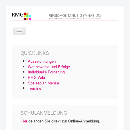
Navigation
an/aus
Startseite
QUICKLINKS
Schulprofil
Auszeichnungen
Schulfamilie
Wettbewerbe und Erfolge
Individuelle Förderung
Unterricht
RMG-Wiki
Speiseplan Mensa
Schulleben
Termine
Service
Archiv
SCHULANMELDUNG
Hier
gelangen Sie direkt zur Online-Anmeldung.