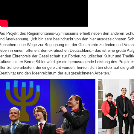
Das Projekt des Regiomontanus-Gymnasiums erhielt neben den anderen Schüle
und Anerkennung. „Ich bin sehr beeindruckt von den hier ausgezeichneten Sc
Menschen neue Wege zur Begegnung mit der Geschichte zu finden und Verant
Leben in einem offenen, demokratischen Deutschland,- das ist eine große Au
er den Ehrenpreis der Gesellschaft zur Förderung jüdischer Kultur und Traditi
ultusminister Bernd Sibler würdigte die herausragende Leistung des Projektes
ller Schülerarbeiten, die eingereicht wurden, hervor: „Ich bin stolz auf die gr
reativität und den Ideenreichtum der ausgezeichneten Arbeiten.“