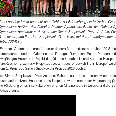
Für besondere Leistungen auf dem Gebiet zur Erforschung der jüdischen Gesc
Gymnasium Haßfurt, das Friedrich-Rückert-Gymnasium Ebern, das Gabrieli-G
Gymnasium Höchstadt a. d. Aisch den Simon-Snopkowski-Preis. Auf dem Fot
1. v. rechts) und Ilse Ruth Snopkowski (1. v. links) mit den Preisträgerinnen 
Gebert/StMUK).
Erinnern, Gedenken, Lernen“ – unter diesem Motto erforschten über 100 Schü
europäischen Ländern (Griechenland, Portugal, Rumänien, Polen, Deutschland
zweijährigen Erasmus+ Projekt die jüdische Geschichte und Kultur in Europa
europäischen Erasmus+ Projektes „Local traces of Jewish life in Europe“ w
dem 1. Preis des Simon-Snopkowski-Preises 2018 geehrt.
er Simon-Snopkowski-Preis zeichnet Schulen aus, die sich intensiv und kreat
auseinandersetzen. Hauptziele des Projektes waren neben der Erforschung jü
ie Förderung eines interkulturellen offenen Miteinanders in Europa und die
Bewusstseins.