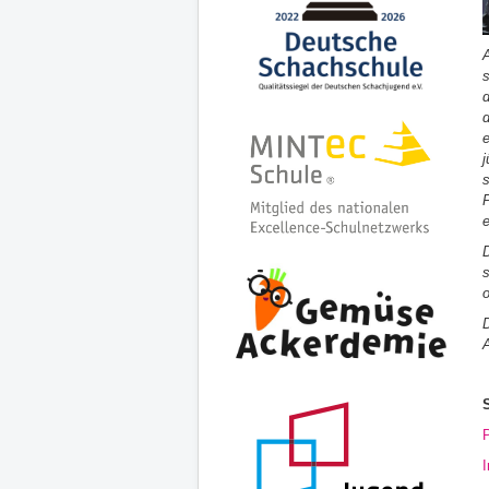
A
s
d
d
e
o
D