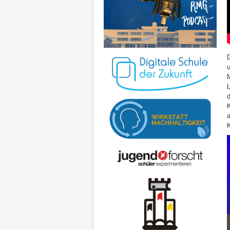
d
K
a
K