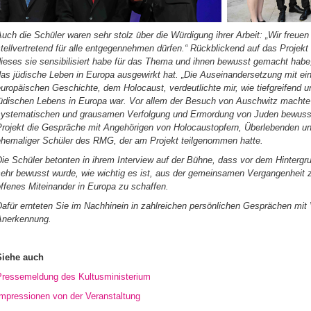
uch die Schüler waren sehr stolz über die Würdigung ihrer Arbeit: „Wir freuen
tellvertretend für alle entgegennehmen dürfen.“ Rückblickend auf das Projekt 
ieses sie sensibilisiert habe für das Thema und ihnen bewusst gemacht habe,
as jüdische Leben in Europa ausgewirkt hat. „Die Auseinandersetzung mit ei
uropäischen Geschichte, dem Holocaust, verdeutlichte mir, wie tiefgreifend 
jüdischen Lebens in Europa war. Vor allem der Besuch von Auschwitz machte
systematischen und grausamen Verfolgung und Ermordung von Juden bewusst
Projekt die Gespräche mit Angehörigen von Holocaustopfern, Überlebenden u
ehemaliger Schüler des RMG, der am Projekt teilgenommen hatte.
Die Schüler betonten in ihrem Interview auf der Bühne, dass vor dem Hinterg
sehr bewusst wurde, wie wichtig es ist, aus der gemeinsamen Vergangenheit z
ffenes Miteinander in Europa zu schaffen.
afür ernteten Sie im Nachhinein in zahlreichen persönlichen Gesprächen mit V
Anerkennung.
Siehe auch
Pressemeldung des Kultusministerium
Impressionen von der Veranstaltung