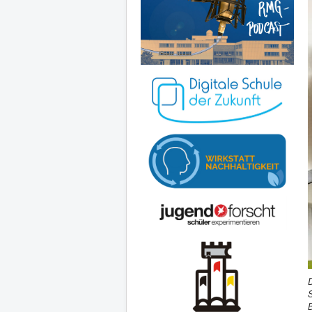
D
S
B