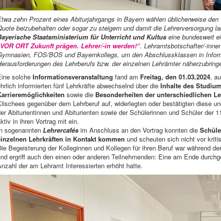
Etwa zehn Prozent eines Abiturjahrgangs in Bayern wählen üblicherweise de
uote beizubehalten oder sogar zu steigern und damit die Lehrerversorgung lang
Bayerische Staatsministerium für Unterricht und Kultus
eine bundesweit ei
„VOR ORT Zukunft prägen. Lehrer/-in werden!“
. Lehramtsbotschafter/-inn
Gymnasien, FOS/BOS und Bayernkollegs, um den Abschlussklassen in Inform
Herausforderungen des Lehrberufs bzw. der einzelnen Lehrämter näherzubring
Eine solche
Informationsveranstaltung
fand am
Freitag, den 01.03.2024
, a
hrlich informierten fünf Lehrkräfte abwechselnd über die
Inhalte des Studiu
Karrieremöglichkeiten
sowie die
Besonderheiten der unterschiedlichen L
Klischees gegenüber dem Lehrberuf auf, widerlegten oder bestätigten diese 
er Abiturientinnen und Abiturienten sowie der Schülerinnen und Schüler der 1
ktiv in ihren Vortrag mit ein.
In sogenannten
Lehrercafés
im Anschluss an den Vortrag konnten die
Schüle
einzelnen Lehrkräften in Kontakt kommen
und scheuten sich nicht vor krit
ie Begeisterung der Kolleginnen und Kollegen für ihren Beruf war während de
und ergriff auch den einen oder anderen Teilnehmenden: Eine am Ende durchge
nzahl der am Lehramt Interessierten erhöht hatte.