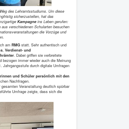
n Weg des Lehramtsstudiums. Um diese
fristig sicherzustellen, hat das
nzigartige
Kampagne
ins Leben gerufen:
en aus verschiedenen Schularten besuchen
ationsveranstaltungen die Vorzüge und
en.
uch am
RMG
statt. Sehr authentisch und
ms
,
Verdienst- und
ehrämter
. Dabei griffen sie verbreitete
und bezogen immer wieder auch die Meinung
1. Jahrgangsstufe durch digitale Umfragen
rinnen und Schüler persönlich mit den
ischen Nachfragen.
r gesamten Veranstaltung deutlich spürbar
führte Umfrage zeigte, dass sich die