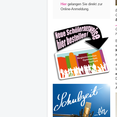
Hier
gelangen Sie direkt zur
Online-Anmeldung.
Q
e
d
a
D
A