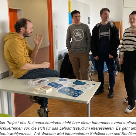
as Projekt des Kultusministeriums sieht über diese Informationsveranstaltun
chüler*innen vor, die sich für das Lehramtsstudium interessieren. Es geht um 
erufswahlprozess. Auf Wunsch wird interessierten Schülerinnen und Schülern