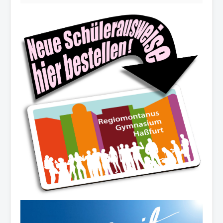
Die Schulfamilie wünscht allen
schöne und erholsame
Sommerferien!
Ferienöffnungszeiten des Sekretariats:
03.-14.08.2026:
8.00-12.30 Uhr
19.08./26.08./02.09.2026:
10.00-12.00 Uhr
07.-11.09.2026:
8.00-12.30 Uhr