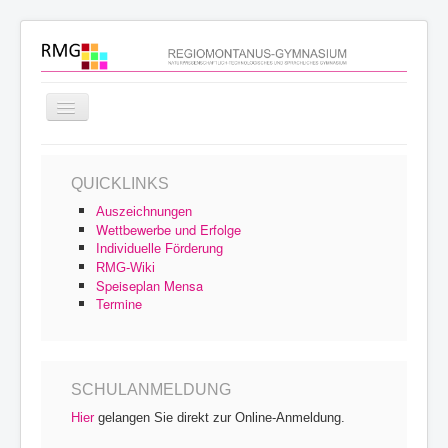
Navigation
an/aus
Startseite
QUICKLINKS
Schulprofil
Auszeichnungen
Schulfamilie
Wettbewerbe und Erfolge
Individuelle Förderung
Unterricht
RMG-Wiki
Speiseplan Mensa
Schulleben
Termine
Service
Archiv
SCHULANMELDUNG
Hier
gelangen Sie direkt zur Online-Anmeldung.