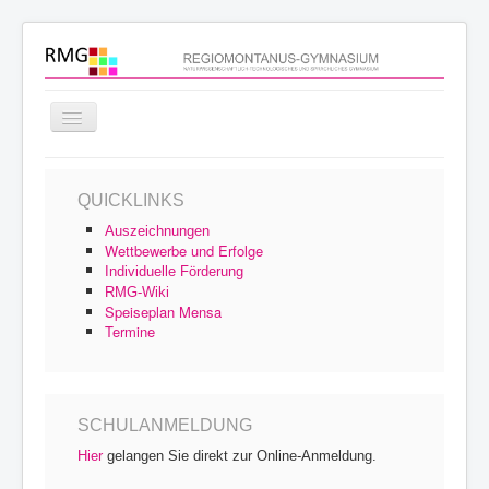
Navigation
an/aus
Startseite
QUICKLINKS
Schulprofil
Auszeichnungen
Schulfamilie
Wettbewerbe und Erfolge
Individuelle Förderung
Unterricht
RMG-Wiki
Speiseplan Mensa
Schulleben
Termine
Service
Archiv
SCHULANMELDUNG
Hier
gelangen Sie direkt zur Online-Anmeldung.