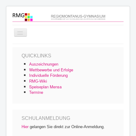
Navigation
an/aus
Startseite
QUICKLINKS
Schulprofil
Auszeichnungen
Schulfamilie
Wettbewerbe und Erfolge
Individuelle Förderung
Unterricht
RMG-Wiki
Speiseplan Mensa
Schulleben
Termine
Service
Archiv
SCHULANMELDUNG
Hier
gelangen Sie direkt zur Online-Anmeldung.