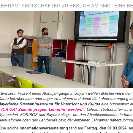
LEHRAMTSBOTSCHAFTER ZU BESUCH AM RMG - EINE BEG
Etwa zehn Prozent eines Abiturjahrgangs in Bayern wählen üblicherweise de
uote beizubehalten oder sogar zu steigern und damit die Lehrerversorgung lang
Bayerische Staatsministerium für Unterricht und Kultus
eine bundesweit ei
„VOR ORT Zukunft prägen. Lehrer/-in werden!“
. Lehramtsbotschafter/-inn
Gymnasien, FOS/BOS und Bayernkollegs, um den Abschlussklassen in Inform
Herausforderungen des Lehrberufs bzw. der einzelnen Lehrämter näherzubring
Eine solche
Informationsveranstaltung
fand am
Freitag, den 01.03.2024
, a