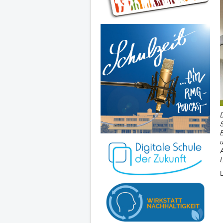
D
S
B
u
A