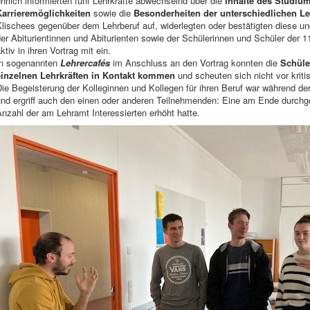
hrlich informierten fünf Lehrkräfte abwechselnd über die
Inhalte des Studiu
Karrieremöglichkeiten
sowie die
Besonderheiten der unterschiedlichen L
Klischees gegenüber dem Lehrberuf auf, widerlegten oder bestätigten diese 
er Abiturientinnen und Abiturienten sowie der Schülerinnen und Schüler der 1
ktiv in ihren Vortrag mit ein.
In sogenannten
Lehrercafés
im Anschluss an den Vortrag konnten die
Schüle
einzelnen Lehrkräften in Kontakt kommen
und scheuten sich nicht vor krit
ie Begeisterung der Kolleginnen und Kollegen für ihren Beruf war während de
und ergriff auch den einen oder anderen Teilnehmenden: Eine am Ende durchge
nzahl der am Lehramt Interessierten erhöht hatte.