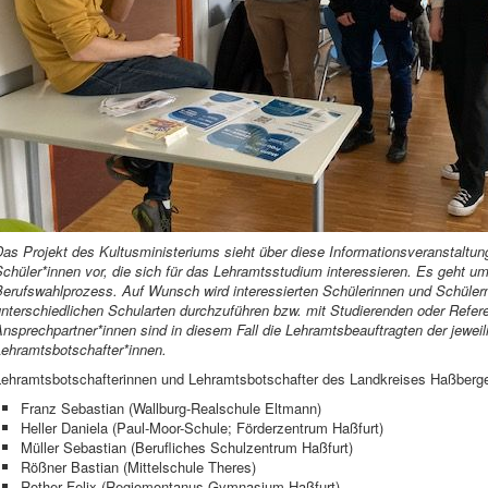
as Projekt des Kultusministeriums sieht über diese Informationsveranstaltun
chüler*innen vor, die sich für das Lehramtsstudium interessieren. Es geht um 
erufswahlprozess. Auf Wunsch wird interessierten Schülerinnen und Schülern
nterschiedlichen Schularten durchzuführen bzw. mit Studierenden oder Refere
nsprechpartner*innen sind in diesem Fall die Lehramtsbeauftragten der jewei
Lehramtsbotschafter*innen.
Lehramtsbotschafterinnen und Lehramtsbotschafter des Landkreises Haßberg
Franz Sebastian (Wallburg-Realschule Eltmann)
Heller Daniela (Paul-Moor-Schule; Förderzentrum Haßfurt)
Müller Sebastian (Berufliches Schulzentrum Haßfurt)
Rößner Bastian (Mittelschule Theres)
Rother Felix (Regiomontanus-Gymnasium Haßfurt)