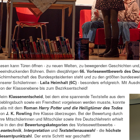
Lesen kann Türen öffnen - zu neuen Welten, zu bewegenden Geschichten und, 
beeindruckenden Bühnen. Beim diesjährigen
66. Vorlesewettbewerb des De
Schirmherrschaft des Bundespräsidenten steht und zu den größten bundesweit
unserer Schülerinnen -
Laila Heimhalt (6C)
- besonders erfolgreich. Mit Ausdr
von der Klassenebene bis zum Bezirksentscheid!
Beim
Klassenentscheid
, bei dem eine spannende Textstelle aus dem
Lieblingsbuch sowie ein Fremdtext vorgelesen werden musste, konnte
Laila mit dem
Roman
Harry Potter und die Heiligtümer des Todes
von
J. K. Rowling
ihre Klasse überzeugen. Bei der Bewertung durch
hre Mitschülerinnen und Mitschüler sowie ihre Deutschlehrerin erhielt
ie in den drei
Bewertungskategorien
des Vorlesewettbewerbs -
Lesetechnik
,
Interpretation
und
Textstellenauswahl
- die
höchste
Gesamtpunktzahl
. Der erste Schritt war geschafft!