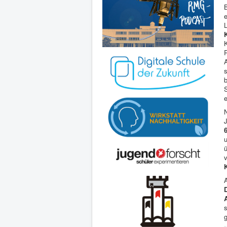
b
e
u
v
A