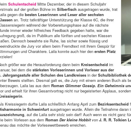
Beim
Schulentscheid
Mitte Dezember, der in diesem Schuljahr
erstmals auf der großen Bühne im
Silberfisch
ausgetragen wurde, trat
Laila gegen die
besten Leserinnen und Leser aller sechsten
Klassen
an. Trotz tatkräftiger Unterstützung der Klasse 6C, die ihrer
Klassensiegerin während der Vorbereitungsphase auf die nächste
Runde immer wieder hilfreiches Feedback gegeben hatte, war die
Aufregung groß, da im Publikum alle fünften und sechsten Klassen
saßen. Dennoch bewahrte sie Ruhe, las sicher sowie flüssig und
eeindruckte die Jury vor allem beim Fremdtext mit ihrem Gespür für
Stimmungen und Charaktere. Laila konnte auch hier den
ersten Platz
rzielen!
Noch größer war die Herausforderung dann beim
Kreisentscheid
im
Januar, bei dem die
stärksten Vorleserinnen und Vorleser aus der
6. Jahrgangsstufe aller Schulen des Landkreises
in der
Schulbibliothek d
nter Beweis stellten. Diesmal galt es, die Jury mit einem anderen Buch als 
überzeugen. Laila las aus dem
Roman
Glimmer Gossip. Ein Geheimnis und 
or und erhielt für ihren Gesamtvortrag nicht nur begeisterten Applaus, sonde
Kreissiegerin
.
ls Kreissiegerin durfte Laila schließlich Anfang April zum
Bezirksentscheid
f
Disharmonie in Schweinfurt
ausgetragen wurde. Allein die Teilnahme daran i
Auszeichnung
, auf die Laila sehr stolz sein darf! Auch wenn es nicht ganz f
sie beim Vorlesen aus dem
Roman
Der kleine Hobbit
von
J. R. R. Tolkien
L
genau das möchte der Vorlesewettbewerb erreichen.