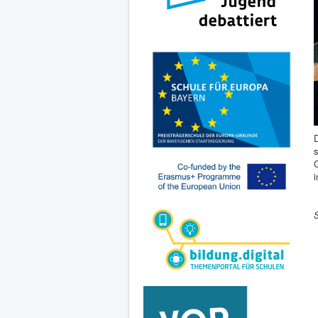
D
s
G
i