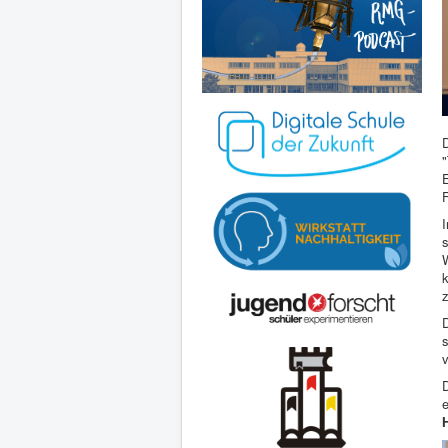
"
E
k
s
e