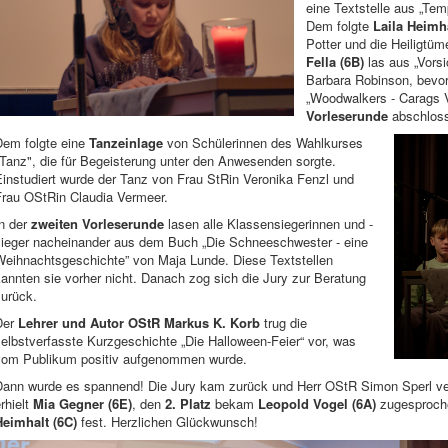
eine Textstelle aus „Tem
Dem folgte
Laila Heimha
Potter und die Heiligtü
Fella (6B)
las aus „Vors
Barbara Robinson, bevo
„Woodwalkers - Carags 
Vorleserunde
abschlos
Dem folgte eine
Tanzeinlage
von Schülerinnen des Wahlkurses
Tanz", die für Begeisterung unter den Anwesenden sorgte.
instudiert wurde der Tanz von Frau StRin Veronika Fenzl und
Frau OStRin Claudia Vermeer.
In der
zweiten Vorleserunde
lasen alle Klassensiegerinnen und -
sieger nacheinander aus dem Buch „Die Schneeschwester - eine
Weihnachtsgeschichte” von Maja Lunde. Diese Textstellen
annten sie vorher nicht. Danach zog sich die Jury zur Beratung
zurück.
Der
Lehrer und Autor OStR Markus K. Korb
trug die
elbstverfasste Kurzgeschichte „Die Halloween-Feier“ vor, was
vom Publikum positiv aufgenommen wurde.
Dann wurde es spannend! Die Jury kam zurück und Herr OStR Simon Sperl v
rhielt
Mia Gegner (6E)
, den
2. Platz
bekam
Leopold Vogel (6A)
zugesproch
Heimhalt (6C)
fest. Herzlichen Glückwunsch!