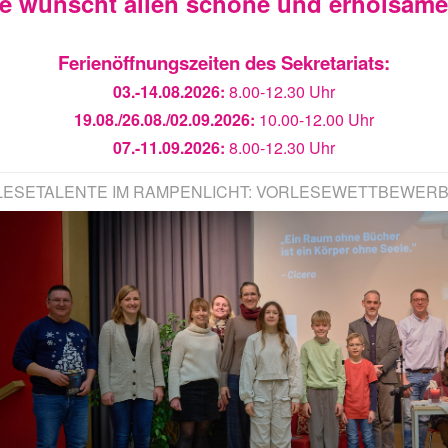
ie wünscht allen schöne und erholsam
Ferienöffnungszeiten des Sekretariats:
03.-14.08.2026:
8.00-12.30 Uhr
19.08./26.08./02.09.2026:
10.00-12.00 Uhr
07.-11.09.2026:
8.00-12.30 Uhr
LESETALENTE IM RAMPENLICHT: VORLESEWETTBEWERB