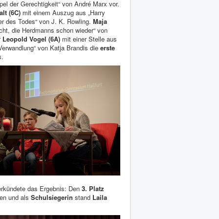
pel der Gerechtigkeit“ von André Marx vor.
lt (6C)
mit einem Auszug aus „Harry
mer des Todes“ von J. K. Rowling.
Maja
icht, die Herdmanns schon wieder“ von
r
Leopold Vogel (6A)
mit einer Stelle aus
Verwandlung“ von Katja Brandis die
erste
s.
erkündete das Ergebnis: Den
3. Platz
en und als
Schulsiegerin
stand
Laila