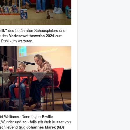
lt."
des berühmten Schauspielers und
er des
Vorlesewettbewerbs 2024
zum
 Publikum warteten.
d Walliams. Dann folgte
Emilia
 „Wunder und so - falls ich dich küsse“ von
schließend trug
Johannes Marek (6D)