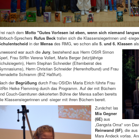
Frei nach dem
Motto "Gutes Vorlesen ist eben, wenn sich niemand langwei
Hörbuch-Sprechers
Rufus Beck
trafen sich die Klassensiegerinnen und -sieg
Schulentscheid
in der
Mensa
des RMG, wo schon alle
5. und 6. Klassen
als
Anwesend war auch die
Jury
, bestehend aus Herrn OStR Simon
perl, Frau StRin Verena Vollert, Marla Berger (letztjährige
chulsiegerin), Herrn Stephan Schneider (Elternbeirat des
Gymnasiums), Herrn Christian Schneider (Herrenhofbund) und Frau
Bernadette Schramm (BIZ Haßfurt).
Nach der
Begrüßung
durch Frau OStDin Maria Eirich führte Frau
StRin Heike Flemming durch das Programm. Auf der mit Büchern
und Couch-Garnituren dekorierten Bühne der Mensa saßen bereits
ie Klassensiegerinnen und -sieger mit ihren Büchern bereit.
Zunächst las
Mia Gegner
(6E)
aus
„Gangsta Oma" von Davi
Reinwand (6F)
, die aus
Mara Andeck vorlas. An