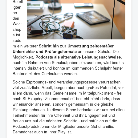
Beteil
igten
an
den
Work
shop
s ist
zude
m ein weiterer
Schritt hin zur Umsetzung zeitgemäßer
Unterrichts- und Prüfungsformate
an unserer Schule. Die
M
ö
glichkeit,
Podcasts als alternative Leistungsnachweise
,
auch im Rahmen von Schulaufgaben einzusetzen, wird bereits
intensiv diskutiert und k
ö
nnte im kommenden Schuljahr fester
Bestandteil des Curriculums werden.
Solche Erprobungs- und Veränderungsprozesse verursachen
viel zusätzliche Arbeit, bergen aber auch großes Potential, vor
allem dann, wenn das Gemeinsame im Mittelpunkt steht - frei
nach St Exupéry: Zusammenarbeit besteht nicht darin, dass
wir einander ansehen, sondern gemeinsam in die gleiche
Richtung schauen. In diesem Sinne bedanken wir uns bei allen
Teilnehmenden für ihre Offenheit und ihr Engagement und
freuen uns auf die nächsten Schritte - und natürlich auf die
Podcastproduktionen der Mitglieder unserer Schulfamilie.
Demnächst auch in Ihrer Playlist.