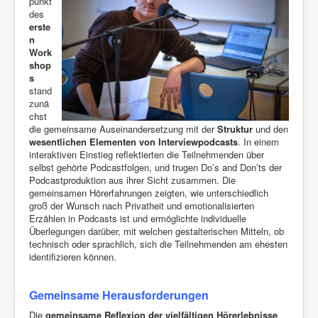
punkt
des
erste
n
Work
shop
s
stand
zunä
chst
die gemeinsame Auseinandersetzung mit der
Struktur
und den
wesentlichen Elementen von Interviewpodcasts
. In einem
interaktiven Einstieg reflektierten die Teilnehmenden über
selbst geh
ö
rte Podcastfolgen, und trugen Do’s and Don’ts der
Podcastproduktion aus ihrer Sicht zusammen. Die
gemeinsamen Hörerfahrungen zeigten, wie unterschiedlich
groß der Wunsch nach Privatheit und emotionalisierten
Erzählen in Podcasts ist und ermöglichte individuelle
Überlegungen darüber, mit welchen gestalterischen Mitteln, ob
technisch oder sprachlich, sich die Teilnehmenden am ehesten
identifizieren können.
Gemeinsame Herausforderungen
Die
gemeinsame Reflexion der vielfältigen Hörerlebnisse