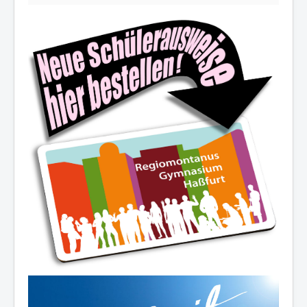
Die Schulfamilie wünscht allen
schöne und erholsame
Sommerferien!
Ferienöffnungszeiten des Sekretariats:
03.-14.08.2026:
8.00-12.30 Uhr
19.08./26.08./02.09.2026:
10.00-12.00 Uhr
07.-11.09.2026:
8.00-12.30 Uhr