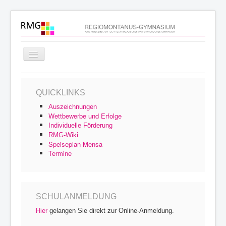
Navigation
an/aus
Startseite
QUICKLINKS
Schulprofil
Auszeichnungen
Schulfamilie
Wettbewerbe und Erfolge
Individuelle Förderung
Unterricht
RMG-Wiki
Speiseplan Mensa
Schulleben
Termine
Service
Archiv
SCHULANMELDUNG
Hier
gelangen Sie direkt zur Online-Anmeldung.