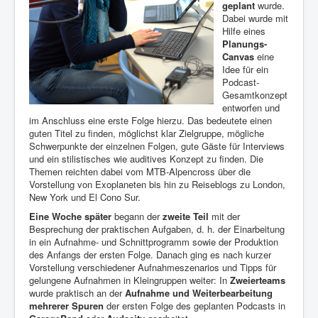
geplant
wurde.
Dabei wurde mit
Hilfe eines
Planungs-
Canvas
eine
Idee für ein
Podcast-
Gesamtkonzept
entworfen und
im Anschluss eine erste Folge hierzu. Das bedeutete einen
guten Titel zu finden, möglichst klar Zielgruppe, mögliche
Schwerpunkte der einzelnen Folgen, gute Gäste für Interviews
und ein stilistisches wie auditives Konzept zu finden. Die
Themen reichten dabei vom MTB-Alpencross über die
Vorstellung von Exoplaneten bis hin zu Reiseblogs zu London,
New York und El Cono Sur.
Eine Woche später
begann der
zweite Teil
mit der
Besprechung der praktischen Aufgaben, d. h. der Einarbeitung
in ein Aufnahme- und Schnittprogramm sowie der Produktion
des Anfangs der ersten Folge. Danach ging es nach kurzer
Vorstellung verschiedener Aufnahmeszenarios und Tipps für
gelungene Aufnahmen in Kleingruppen weiter: In
Zweierteams
wurde praktisch an der
Aufnahme und Weiterbearbeitung
mehrerer Spuren
der ersten Folge des geplanten Podcasts in