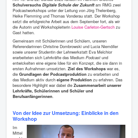
Schulversuchs
Digitale Schule der Zukunft
am RMG zwei
Podcastworkshops unter der Leitung von Jörg Thelenberg,
Heike Flemming und Thomas Vonderau statt. Der Workshop
setzt die erfolgreiche Arbeit aus dem September fort, als wir
die Autorin und Workshopleiterin
Louise Carleton-Gertsch
zu
Gast hatten.
Gemeinsam mit Schülerinnen und Schülern, unseren
Referendarinnen Christine Dombrowski und Lucia Niemöller
sowie unserer Studentin der Lehrwerkstatt Eva Melchior
erarbeiteten sich Lehrkräfte das Medium
Podcast
und
entwickelten eine eigene Idee für ein Konzept, die sie dann in
ersten Aufnahmen umsetzten.
Ziel des Workshops
war es,
die
Grundlagen der Podcastproduktion
zu erarbeiten und
das Medium aktiv durch
eigene Produktion
zu erfahren. Das
besondere Highlight war dabei die
Zusammenarbeit unserer
Lehrkräfte, Schülerinnen und Schüler und
Berufsanfängerinnen
.
Von der Idee zur Umsetzung: Einblicke in den
Workshop
Im
Mittel