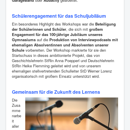
GarageBand
oder
Audacity
gearbeitet.
Schü
lerengagement f
ür das Schuljubiläum
Ein besonderes Highlight des Workshops war die
Beteiligung
der Schülerinnen und Schüler
, die sich mit
groß
em
Engagement f
ür das 100-jährige Jubiläum unseres
Gymnasiums
auf die
Produktion von Interviewpodcasts mit
ehemaligen Absolventinnen und Absolventen unserer
Schule
vorbereiten. Der Workshop markierte für sie den
Startschuss in dieses ambitionierte Projekt, das von
Geschichtslehrerin StRin Anna Poepperl und Deutschlehrerin
StRin Heike Flemming geleitet wird und von unserem
ehemaligen stellvertretenden Schulleiter StD Werner Lorenz
organisatorisch mit großem Einsatz unterstützt wird.
Gemeinsam für die Zukunft des Lernens
Die
Zusa
mme
narbe
it
aller