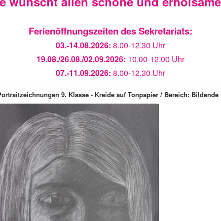
ie wünscht allen schöne und erholsam
Ferienöffnungszeiten des Sekretariats:
03.-14.08.2026:
8.00-12.30 Uhr
19.08./26.08./02.09.2026:
10.00-12.00 Uhr
07.-11.09.2026:
8.00-12.30 Uhr
Portraitzeichnungen 9. Klasse - Kreide auf Tonpapier / Bereich: Bildende