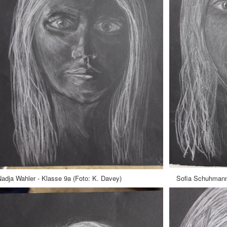
Nadja Wahler - Klasse 9a (Foto: K. Davey) Sofia Schuhmann 9b