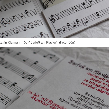
atrin Klarmann 10c -"Barfuß am Klavier" (Foto: Dürr)