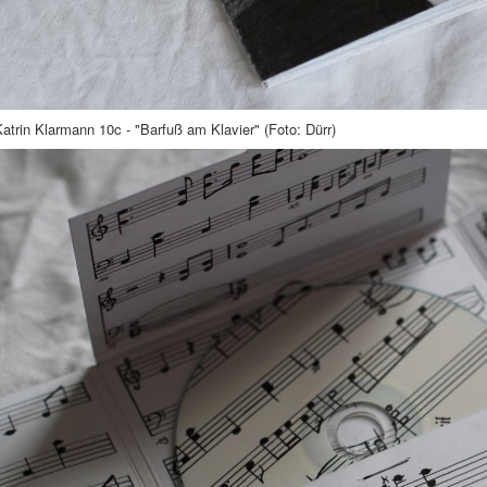
atrin Klarmann 10c - "Barfuß am Klavier" (Foto: Dürr)