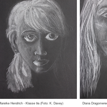
Mareike Hendrich - Klasse 9a (Foto: K. Davey) Diana Dragomerecki -