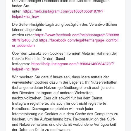
Die vollständigen Datenrichtlinien des Dienstes Instagram
finden Sie
unter:
https://help.instagram.com/581066165581870/?
helpref=hc_fnav
Die Seiten-Insights-Ergänzung bezüglich des Verantwortlichen
können abgerufen
werden unter:
https://www.facebook.com/help/instagram/788388
387972460
und
https://facebook.com/legal/terms/page_controll
er_addendum
Über den Einsatz von Cookies informiert Meta im Rahmen der
Cookie-Richtlinie für den Dienst
Instagram:
https://help.instagram.com/1896641480634370/?
helpref=hc_fnav
Wir möchten Sie darauf hinweisen, dass Meta mittels der
verwendeten Cookies dazu in der Lage ist, Ihr Nutzerverhalten
(bei angemeldeten Nutzern geräteübergreifend) auch jenseits
des Dienstes Instagram auf anderen Webseiten
nachzuvollziehen. Dies gilt sowohl für bei dem Dienst
Instagram registrierte, als auch für dort nicht registrierte
Betroffene. Deswegen empfehlen wir, nach jeder
Internetsitzung die Cookies aus dem Cache des Computers zu
löschen, um die Aufzeichnung bzw. Rekonstruktion des Surf-
und Nutzerverhaltens und die damit verbundene Verfügbarkeit
der Daten an Dritte zu erschweren.