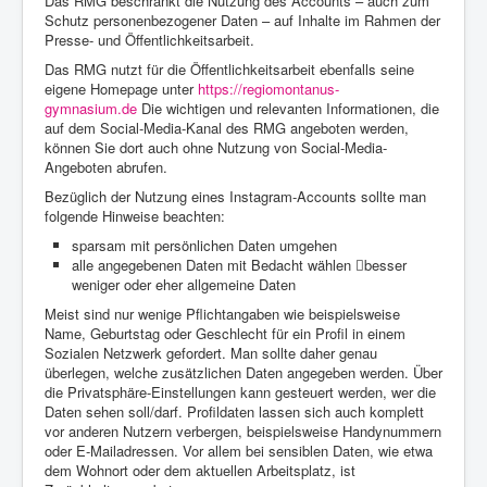
Das RMG beschränkt die Nutzung des Accounts – auch zum
Schutz personenbezogener Daten – auf Inhalte im Rahmen der
Presse- und Öffentlichkeitsarbeit.
Das RMG nutzt für die Öffentlichkeitsarbeit ebenfalls seine
eigene Homepage unter
https://regiomontanus-
gymnasium.de
Die wichtigen und relevanten Informationen, die
auf dem Social-Media-Kanal des RMG angeboten werden,
können Sie dort auch ohne Nutzung von Social-Media-
Angeboten abrufen.
Bezüglich der Nutzung eines Instagram-Accounts sollte man
folgende Hinweise beachten:
sparsam mit persönlichen Daten umgehen
alle angegebenen Daten mit Bedacht wählen besser
weniger oder eher allgemeine Daten
Meist sind nur wenige Pflichtangaben wie beispielsweise
Name, Geburtstag oder Geschlecht für ein Profil in einem
Sozialen Netzwerk gefordert. Man sollte daher genau
überlegen, welche zusätzlichen Daten angegeben werden. Über
die Privatsphäre-Einstellungen kann gesteuert werden, wer die
Daten sehen soll/darf. Profildaten lassen sich auch komplett
vor anderen Nutzern verbergen, beispielsweise Handynummern
oder E-Mailadressen. Vor allem bei sensiblen Daten, wie etwa
dem Wohnort oder dem aktuellen Arbeitsplatz, ist