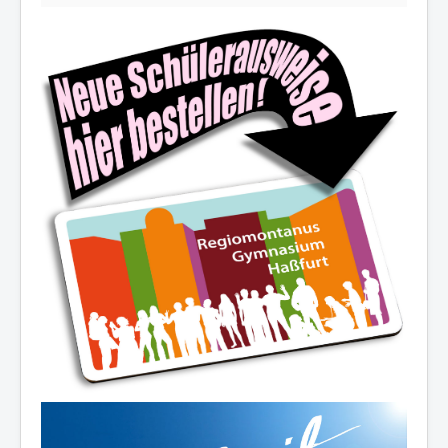
Die Schulfamilie wünscht allen
schöne und erholsame
Sommerferien!
Ferienöffnungszeiten des Sekretariats:
03.-14.08.2026:
8.00-12.30 Uhr
19.08./26.08./02.09.2026:
10.00-12.00 Uhr
07.-11.09.2026:
8.00-12.30 Uhr