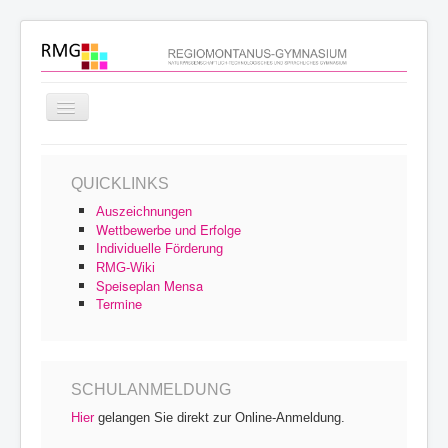
Navigation
an/aus
Startseite
QUICKLINKS
Schulprofil
Auszeichnungen
Schulfamilie
Wettbewerbe und Erfolge
Individuelle Förderung
Unterricht
RMG-Wiki
Speiseplan Mensa
Schulleben
Termine
Service
Archiv
SCHULANMELDUNG
Hier
gelangen Sie direkt zur Online-Anmeldung.