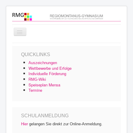
Navigation
an/aus
Startseite
QUICKLINKS
Schulprofil
Auszeichnungen
Schulfamilie
Wettbewerbe und Erfolge
Individuelle Förderung
Unterricht
RMG-Wiki
Speiseplan Mensa
Schulleben
Termine
Service
Archiv
SCHULANMELDUNG
Hier
gelangen Sie direkt zur Online-Anmeldung.