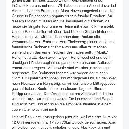
gemeinsam im Haus Zauberwald in Reichenbach unser
Frühstück zu uns nehmen. Wir haben uns am Abend davor bei
Aldi mit diversen Frühstücks-Must-Haves eingedeckt und die
Gruppe in Reichenbach organisiert früh frische Brötchen. An
diesem Morgen müssen wir uns besonders gut stärken, da
heute die längste Tour unserer Reise mit etwa 70 km ansteht.
Unsere Räder durften wir über Nacht in den Garten hinter dem
Haus stellen, wo wir uns dann nach dem Packen alle
versammeln. Herr Först und Herr Thelenberg planen eifrig eine
fantastische Drohnenaufnahme von uns allen zu machen,
während sich das erste Problem des Tages auftut: Moritz'
Reifen ist platt. Nach zweimaligem Reifenwechsel und sehr
dreckigen Händen beginnt es passend zu unserem Aufbruch
erneut an zu regnen. Mittlerweile sind wir aber ja schon gut
abgehärtet. Die Drohnenaufnahme wird wegen der miesen
Sicht auf später verschoben und wir begeben uns auf den Weg
nach Neuhaus am Rennsteig, da wir dort unsere Mittagspause
geplant haben. Routenführer an diesem Tag sind Simon,
Philipp und Jonas. Der Zwischenstop am Zollhaus bei Tettau
wir eher kurz - wir müssen weiter. Die Landschaft und Wege
sind echt nett, und wir holen die Drohnenaufnahme in einem
coolen Steinbruch bei nach
Leichte Panik stellt sich jedoch jetzt ein, weil wir jetzt (kurz vor
12 Uhr) gerade einmal 17 von 70km zurück gelegt haben. Aber
wir bleiben optimistisch, schalten unsere Musikbox ein und