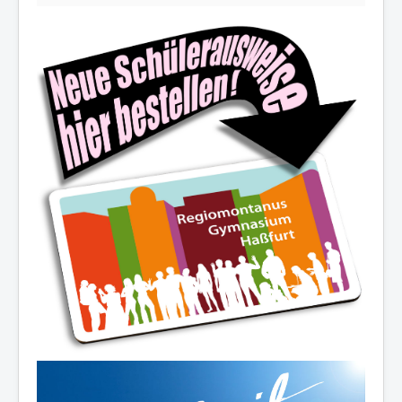
Die Schulfamilie wünscht allen
schöne und erholsame
Sommerferien!
Ferienöffnungszeiten des Sekretariats:
03.-14.08.2026:
8.00-12.30 Uhr
19.08./26.08./02.09.2026:
10.00-12.00 Uhr
07.-11.09.2026:
8.00-12.30 Uhr