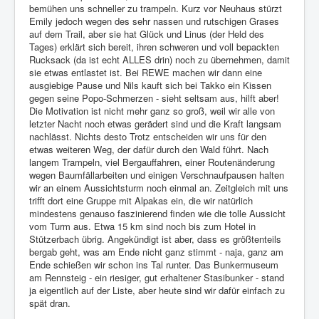
bemühen uns schneller zu trampeln. Kurz vor Neuhaus stürzt
Emily jedoch wegen des sehr nassen und rutschigen Grases
auf dem Trail, aber sie hat Glück und Linus (der Held des
Tages) erklärt sich bereit, ihren schweren und voll bepackten
Rucksack (da ist echt ALLES drin) noch zu übernehmen, damit
sie etwas entlastet ist. Bei REWE machen wir dann eine
ausgiebige Pause und Nils kauft sich bei Takko ein Kissen
gegen seine Popo-Schmerzen - sieht seltsam aus, hilft aber!
Die Motivation ist nicht mehr ganz so groß, weil wir alle von
letzter Nacht noch etwas gerädert sind und die Kraft langsam
nachlässt. Nichts desto Trotz entscheiden wir uns für den
etwas weiteren Weg, der dafür durch den Wald führt. Nach
langem Trampeln, viel Bergauffahren, einer Routenänderung
wegen Baumfällarbeiten und einigen Verschnaufpausen halten
wir an einem Aussichtsturm noch einmal an. Zeitgleich mit uns
trifft dort eine Gruppe mit Alpakas ein, die wir natürlich
mindestens genauso faszinierend finden wie die tolle Aussicht
vom Turm aus. Etwa 15 km sind noch bis zum Hotel in
Stützerbach übrig. Angekündigt ist aber, dass es größtenteils
bergab geht, was am Ende nicht ganz stimmt - naja, ganz am
Ende schießen wir schon ins Tal runter. Das Bunkermuseum
am Rennsteig - ein riesiger, gut erhaltener Stasibunker - stand
ja eigentlich auf der Liste, aber heute sind wir dafür einfach zu
spät dran.