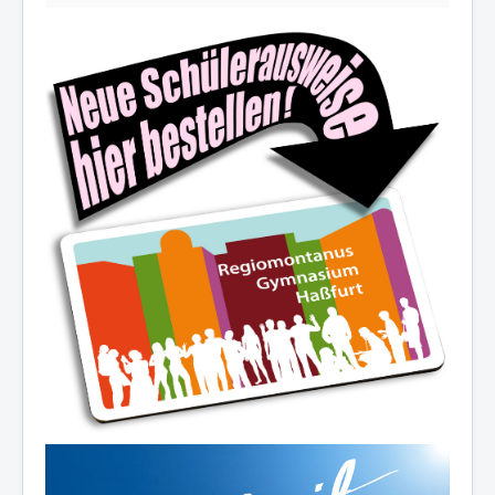
Die Schulfamilie wünscht allen
schöne und erholsame
Sommerferien!
Ferienöffnungszeiten des Sekretariats:
03.-14.08.2026:
8.00-12.30 Uhr
19.08./26.08./02.09.2026:
10.00-12.00 Uhr
07.-11.09.2026:
8.00-12.30 Uhr