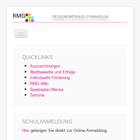
Navigation
an/aus
Startseite
QUICKLINKS
Schulprofil
Auszeichnungen
Schulfamilie
Wettbewerbe und Erfolge
Individuelle Förderung
Unterricht
RMG-Wiki
Speiseplan Mensa
Schulleben
Termine
Service
Archiv
SCHULANMELDUNG
Hier
gelangen Sie direkt zur Online-Anmeldung.