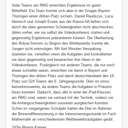
Viele Teams am RMG erreichten Ergebnisse im guten
Mittelfeld. Ein Team konnte sich aber in der Gruppe
Bayern-
Thüringen
einen dritten Platz sichern.
Daniel Raudszus, Luca
Heinisch und Joseph Evans aus der Klasse 6A ließen sich
durch die oben genannten Schwierigkeiten nicht abschrecken,
übten vorher, wie sie selbst die Videokonferenz starten und
gegenseitig Ergebnisse präsentieren können. Die Überlastung
des Bolyai-Servers zu Beginn des Wettbewerbs konnte die
Jungen nicht entmutigen. Mit fünf Minuten Verspätung
starteten sie, verteilten intern die Aufgaben und kontrollierten
sie dann gegenseitig und besprachen ihre Ideen in der
Videokonferenz. Punktgleich mit anderen Teams, die nur noch
etwas schneller waren, erreichten sie damit in Bayern und
Thüringen den dritten Platz und damit deutschlandweit den 18.
Platz von 524 Teams der 6. Jahrgangsstufe. Dies ist umso
bemerkenswerter, da andere Teams die Aufgaben in Präsenz
lösen konnten. Dadurch, dass alle in einer der iPad-Klassen
am RMG sind, waren sie vertraut mit der Technik, sodass sie
die Anfangsschwierigkeiten souverän ausgleichen konnten.
Schon im vergangenen Schuljahr hatten die Drei im Rahmen
der Binnendifferenzierung in der Intensivierungsstunde im Fach
Mathematik an verschiedensten Wettbewerbsaufgaben geübt.
StDin Regina Krieger