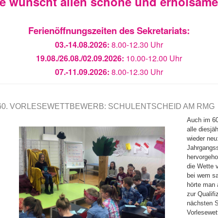
ie wünscht allen schöne und erholsam
Ferienöffnungszeiten des Sekretariats:
03.-14.08.2026:
8.00-12.30 Uhr
19.08./26.08./02.09.2026:
10.00-12.00 Uhr
07.-11.09.2026:
8.00-12.30 Uhr
60. VORLESEWETTBEWERB: SCHULENTSCHEID AM RMG
Auch im 60
alle diesj
wieder neu
Jahrgangss
hervorgehol
die Wette 
bei wem s
hörte man 
zur Qualifi
nächsten S
Vorlesewe