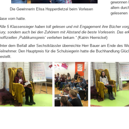
gewonnen h
allem durch
Die Gewinnerin Elisa Hopperdietzel beim Vorlesen
gelesenen 
ase vorn hatte.
Alle 5 Klassensieger haben toll gelesen und mit Engagement ihre Bücher vorges
Jury, sondern auch bei den Zuhörern mit Abstand die beste Vorleserin. Das e
noffiziellen ,Publikumspreis‘ verliehen bekam.“ (
Katrin Hiernickel)
nter dem Beifall aller Sechstklässler überreichte Herr Bauer am Ende des We
eilnehmer. Den Hauptpreis für die Schulsiegerin hatte die Buchhandlung Glüc
estellt.