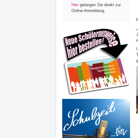
Hier
gelangen Sie direkt zur
Online-Anmeldung.
N
„
i
U
T
g