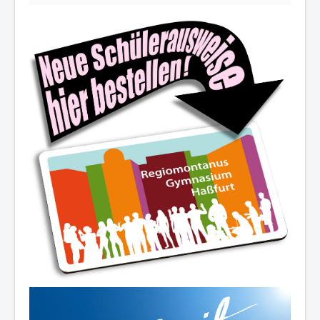
Die Schulfamilie wünscht allen
schöne und erholsame
Sommerferien!
Ferienöffnungszeiten des Sekretariats:
03.-14.08.2026:
8.00-12.30 Uhr
19.08./26.08./02.09.2026:
10.00-12.00 Uhr
07.-11.09.2026:
8.00-12.30 Uhr