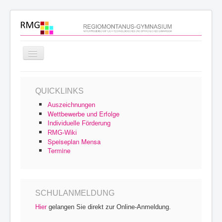
Navigation
an/aus
Startseite
QUICKLINKS
Schulprofil
Auszeichnungen
Schulfamilie
Wettbewerbe und Erfolge
Individuelle Förderung
Unterricht
RMG-Wiki
Speiseplan Mensa
Schulleben
Termine
Service
Archiv
SCHULANMELDUNG
Hier
gelangen Sie direkt zur Online-Anmeldung.