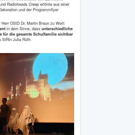
d und Radioheads
Creep
ertönte aus einer
 Dekoration und der Programmflyer
r Herr OStD Dr. Martin Braun zu Wort:
ent
in dem Sinne, dass
unterschiedliche
e für die gesamte Schulfamilie sichtbar
 StRin Julia Rüth.