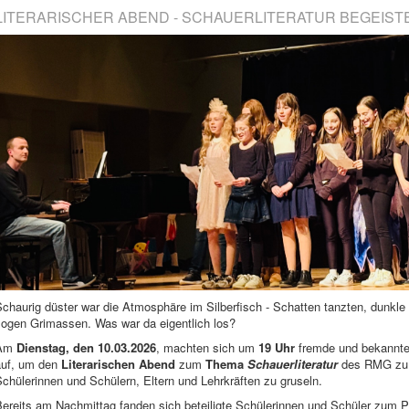
LITERARISCHER ABEND - SCHAUERLITERATUR BEGEIST
chaurig düster war die Atmosphäre im Silberfisch - Schatten tanzten, dunkl
zogen Grimassen. Was war da eigentlich los?
Am
Dienstag, den 10.03.2026
, machten sich um
19 Uhr
fremde und bekannte
auf, um den
Literarischen Abend
zum
Thema
Schauerliteratur
des RMG zu 
chülerinnen und Schülern, Eltern und Lehrkräften zu gruseln.
Bereits am Nachmittag fanden sich beteiligte Schülerinnen und Schüler zum 