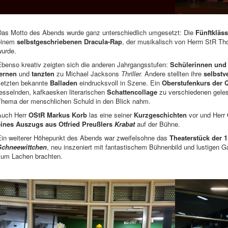
Das Motto des Abends wurde ganz unterschiedlich umgesetzt: Die
Fünftkläss
einem
selbstgeschriebenen Dracula-Rap
, der musikalisch von Herrn StR Th
wurde.
Ebenso kreativ zeigten sich die anderen Jahrgangsstufen:
Schülerinnen und
lernen
und
tanzten
zu Michael Jacksons
Thriller.
Andere stellten ihre
selbstv
setzten bekannte
Balladen
eindrucksvoll in Szene. Ein
Oberstufenkurs der 
esselnden, kafkaesken literarischen
Schattencollage
zu verschiedenen gele
Thema der menschlichen Schuld in den Blick nahm.
Auch Herr
OStR Markus Korb
las eine seiner
Kurzgeschichten
vor und Herr
eines Auszugs aus Otfried Preußlers
Krabat
auf der Bühne.
Ein weiterer Höhepunkt des Abends war zweifelsohne das
Theaterstück der 1
Schneewittchen
, neu inszeniert mit fantastischem Bühnenbild und lustigen 
zum Lachen brachten.